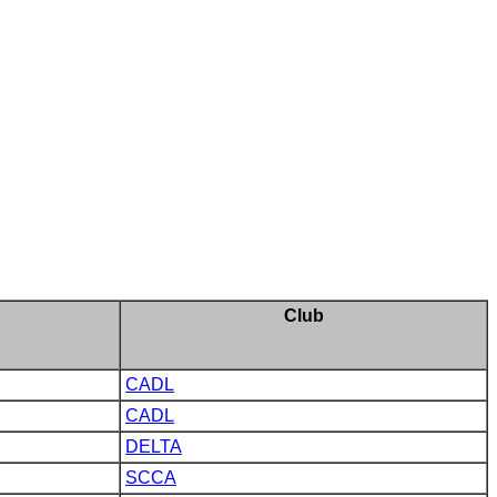
Club
CADL
CADL
DELTA
SCCA