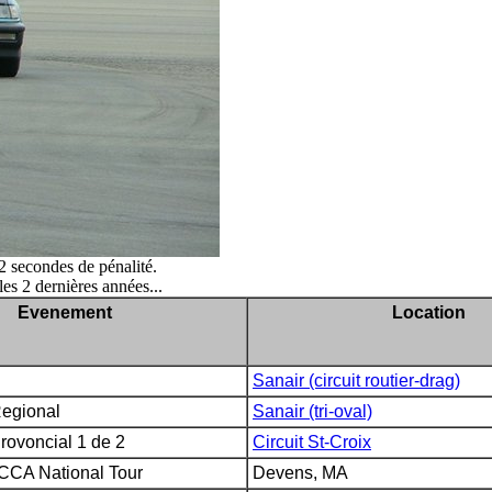
 2 secondes de pénalité.
es 2 dernières années...
Evenement
Location
Sanair (circuit routier-drag)
 Regional
Sanair (tri-oval)
ovoncial 1 de 2
Circuit St-Croix
CCA National Tour
Devens, MA